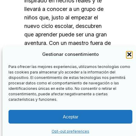
inspirado en hechos reales y te
llevará a conocer a un grupo de
niños que, justo al empezar el
nuevo ciclo escolar, descubren
que aprender puede ser una gran
aventura. Con un maestro fuera de
lo común, cascos espaciales de
Gestionar consentimiento
cartón y muchas ganas…
Para ofrecer las mejores experiencias, utilizamos tecnologías como
las cookies para almacenar y/o acceder a la información del
dispositivo. El consentimiento de estas tecnologías nos permitirá
procesar datos como el comportamiento de navegación o las
identificaciones únicas en este sitio. No consentir o retirar el
Facebook
Twitter
consentimiento, puede afectar negativamente a ciertas
características y funciones.
Nuevos Aprendizajes
Aceptar
Botón de búsq
Buscar:
Opt-out preferences