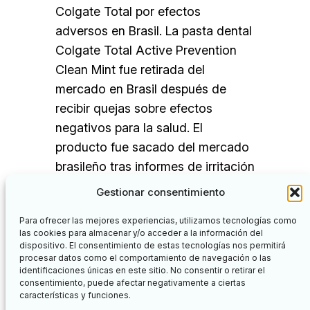
Colgate Total por efectos
adversos en Brasil. La pasta dental
Colgate Total Active Prevention
Clean Mint fue retirada del
mercado en Brasil después de
recibir quejas sobre efectos
negativos para la salud. El
producto fue sacado del mercado
brasileño tras informes de irritación
en la boca vinculados a su nueva
Gestionar consentimiento
fórmula…
Para ofrecer las mejores experiencias, utilizamos tecnologías como
las cookies para almacenar y/o acceder a la información del
dispositivo. El consentimiento de estas tecnologías nos permitirá
procesar datos como el comportamiento de navegación o las
identificaciones únicas en este sitio. No consentir o retirar el
Facebook
Twitter
consentimiento, puede afectar negativamente a ciertas
características y funciones.