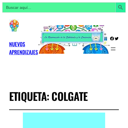
Botón de búsq
Buscar:
Facebo
Twitte
NUEVOS
APRENDIZAJES
ETIQUETA:
COLGATE