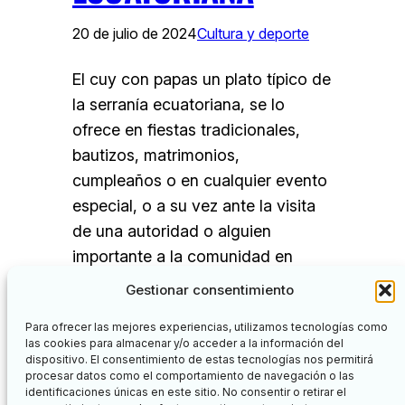
20 de julio de 2024
Cultura y deporte
El cuy con papas un plato típico de
la serranía ecuatoriana, se lo
ofrece en fiestas tradicionales,
bautizos, matrimonios,
cumpleaños o en cualquier evento
especial, o a su vez ante la visita
de una autoridad o alguien
importante a la comunidad en
general o a la casa de una familia
Gestionar consentimiento
en particular. Tradición del plato…
Para ofrecer las mejores experiencias, utilizamos tecnologías como
las cookies para almacenar y/o acceder a la información del
dispositivo. El consentimiento de estas tecnologías nos permitirá
procesar datos como el comportamiento de navegación o las
identificaciones únicas en este sitio. No consentir o retirar el