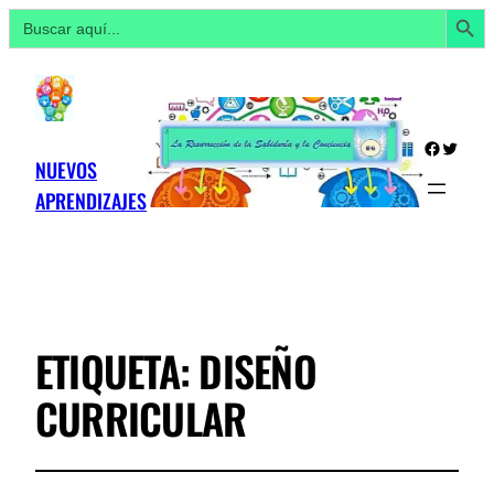
Botón de búsq
Buscar:
Facebo
Twitte
NUEVOS
APRENDIZAJES
ETIQUETA:
DISEÑO
CURRICULAR