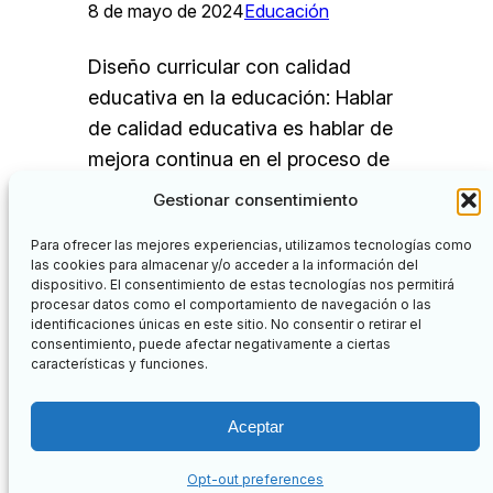
8 de mayo de 2024
Educación
Diseño curricular con calidad
educativa en la educación: Hablar
de calidad educativa es hablar de
mejora continua en el proceso de
enseñanza aprendizaje que los
Gestionar consentimiento
docentes
Para ofrecer las mejores experiencias, utilizamos tecnologías como
las cookies para almacenar y/o acceder a la información del
dispositivo. El consentimiento de estas tecnologías nos permitirá
procesar datos como el comportamiento de navegación o las
identificaciones únicas en este sitio. No consentir o retirar el
Facebook
Twitter
consentimiento, puede afectar negativamente a ciertas
características y funciones.
Nuevos Aprendizajes
Aceptar
Botón de búsq
Buscar:
Opt-out preferences