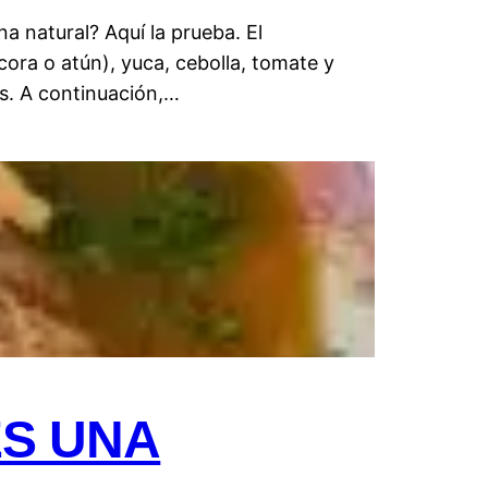
a natural? Aquí la prueba. El
ora o atún), yuca, cebolla, tomate y
es. A continuación,…
ES UNA