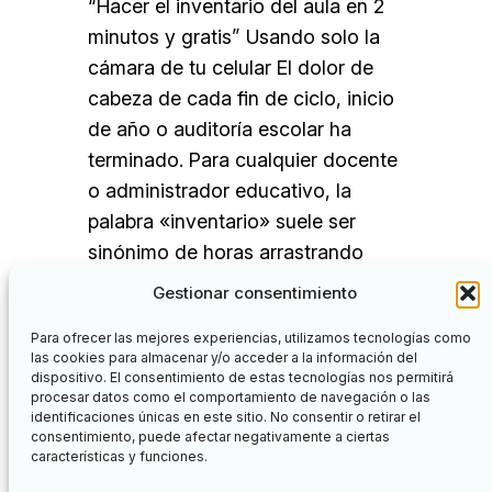
“Hacer el inventario del aula en 2
minutos y gratis” Usando solo la
cámara de tu celular El dolor de
cabeza de cada fin de ciclo, inicio
de año o auditoría escolar ha
terminado. Para cualquier docente
o administrador educativo, la
palabra «inventario» suele ser
sinónimo de horas arrastrando
lápiz, contando sillas, buscando
Gestionar consentimiento
códigos de…
Para ofrecer las mejores experiencias, utilizamos tecnologías como
las cookies para almacenar y/o acceder a la información del
dispositivo. El consentimiento de estas tecnologías nos permitirá
procesar datos como el comportamiento de navegación o las
identificaciones únicas en este sitio. No consentir o retirar el
Facebook
Twitter
consentimiento, puede afectar negativamente a ciertas
características y funciones.