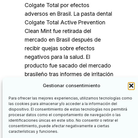
Colgate Total por efectos
adversos en Brasil. La pasta dental
Colgate Total Active Prevention
Clean Mint fue retirada del
mercado en Brasil después de
recibir quejas sobre efectos
negativos para la salud. El
producto fue sacado del mercado
brasileño tras informes de irritación
en la boca vinculados a su nueva
Gestionar consentimiento
fórmula…
Para ofrecer las mejores experiencias, utilizamos tecnologías como
las cookies para almacenar y/o acceder a la información del
dispositivo. El consentimiento de estas tecnologías nos permitirá
procesar datos como el comportamiento de navegación o las
identificaciones únicas en este sitio. No consentir o retirar el
Facebook
Twitter
consentimiento, puede afectar negativamente a ciertas
características y funciones.