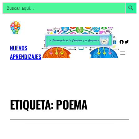
Botón de búsq
Buscar:
Facebo
Twitte
NUEVOS
APRENDIZAJES
ETIQUETA:
POEMA