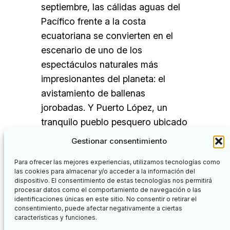
septiembre, las cálidas aguas del
Pacífico frente a la costa
ecuatoriana se convierten en el
escenario de uno de los
espectáculos naturales más
impresionantes del planeta: el
avistamiento de ballenas
jorobadas. Y Puerto López, un
tranquilo pueblo pesquero ubicado
en la provincia de Manabí, es el
Gestionar consentimiento
epicentro de esta experiencia…
Para ofrecer las mejores experiencias, utilizamos tecnologías como
las cookies para almacenar y/o acceder a la información del
dispositivo. El consentimiento de estas tecnologías nos permitirá
procesar datos como el comportamiento de navegación o las
identificaciones únicas en este sitio. No consentir o retirar el
Facebook
Twitter
consentimiento, puede afectar negativamente a ciertas
características y funciones.