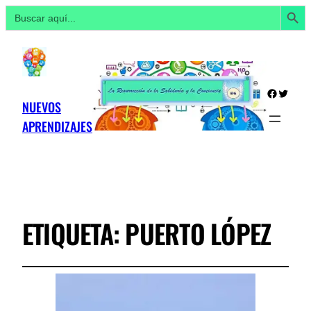
Botón de búsq
Buscar:
Facebo
Twitte
NUEVOS
APRENDIZAJES
ETIQUETA:
PUERTO LÓPEZ