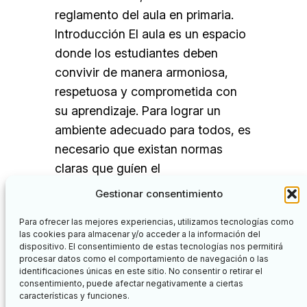
reglamento del aula en primaria.
Introducción El aula es un espacio
donde los estudiantes deben
convivir de manera armoniosa,
respetuosa y comprometida con
su aprendizaje. Para lograr un
ambiente adecuado para todos, es
necesario que existan normas
claras que guíen el
comportamiento, la convivencia y
Gestionar consentimiento
el uso de los recursos…
Para ofrecer las mejores experiencias, utilizamos tecnologías como
las cookies para almacenar y/o acceder a la información del
dispositivo. El consentimiento de estas tecnologías nos permitirá
procesar datos como el comportamiento de navegación o las
identificaciones únicas en este sitio. No consentir o retirar el
Facebook
Twitter
consentimiento, puede afectar negativamente a ciertas
características y funciones.