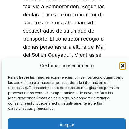
taxi vía a Samborondón. Según las
declaraciones de un conductor de
taxi, tres personas habrían sido
secuestradas de su unidad de
transporte. El conductor recogió a
dichas personas a la altura del Mall
del Sol en Guayaquil. Mientras se
dirigía hacia la vía a Samborondón
Gestionar consentimiento
a la altura del puente…
Para ofrecer las mejores experiencias, utilizamos tecnologías como
las cookies para almacenar y/o acceder a la información del
dispositivo. El consentimiento de estas tecnologías nos permitirá
procesar datos como el comportamiento de navegación o las
identificaciones únicas en este sitio. No consentir o retirar el
Facebook
Twitter
consentimiento, puede afectar negativamente a ciertas
características y funciones.
Nuevos Aprendizajes
Aceptar