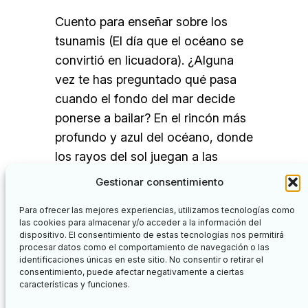
Cuento para enseñar sobre los
tsunamis (El día que el océano se
convirtió en licuadora). ¿Alguna
vez te has preguntado qué pasa
cuando el fondo del mar decide
ponerse a bailar? En el rincón más
profundo y azul del océano, donde
los rayos del sol juegan a las
escondidas con los corales, existe
Gestionar consentimiento
un misterio…
Para ofrecer las mejores experiencias, utilizamos tecnologías como
las cookies para almacenar y/o acceder a la información del
dispositivo. El consentimiento de estas tecnologías nos permitirá
procesar datos como el comportamiento de navegación o las
identificaciones únicas en este sitio. No consentir o retirar el
Facebook
Twitter
consentimiento, puede afectar negativamente a ciertas
características y funciones.
Nuevos Aprendizajes