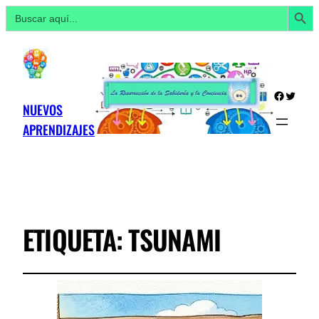
Botón de búsq
Buscar:
Facebo
Twitte
NUEVOS
APRENDIZAJES
ETIQUETA:
TSUNAMI