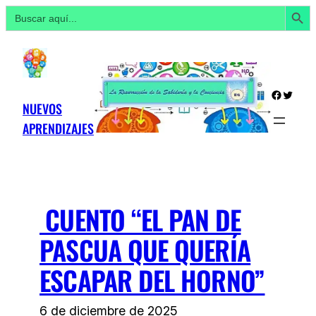
Botón de búsq
Buscar:
Saltar
al
contenido
Facebo
Twitte
NUEVOS
APRENDIZAJES
CUENTO “EL PAN DE
PASCUA QUE QUERÍA
ESCAPAR DEL HORNO”
6 de diciembre de 2025