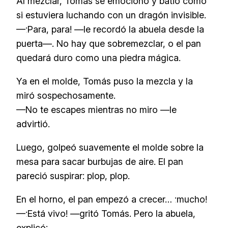
Al mezclar, Tomás se emocionó y batió como
si estuviera luchando con un dragón invisible.
—¡Para, para! —le recordó la abuela desde la
puerta—. No hay que sobremezclar, o el pan
quedará duro como una piedra mágica.
Ya en el molde, Tomás puso la mezcla y la
miró sospechosamente.
—No te escapes mientras no miro —le
advirtió.
Luego, golpeó suavemente el molde sobre la
mesa para sacar burbujas de aire. El pan
pareció suspirar:
plop, plop
.
En el horno, el pan empezó a crecer… ¡mucho!
—¡Está vivo! —gritó Tomás. Pero la abuela,
explicó: