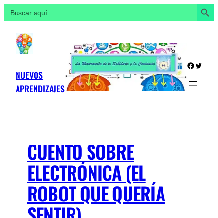
Botón de búsq
Buscar:
Saltar
al
contenido
Facebo
Twitte
NUEVOS
APRENDIZAJES
CUENTO SOBRE
ELECTRÓNICA (EL
ROBOT QUE QUERÍA
SENTIR)