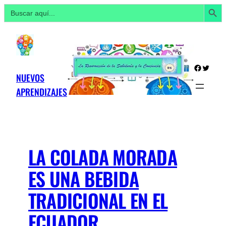
Botón de búsq
Buscar:
Saltar
al
contenido
Facebo
Twitte
NUEVOS
APRENDIZAJES
LA COLADA MORADA
ES UNA BEBIDA
TRADICIONAL EN EL
ECUADOR