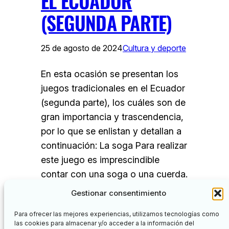
EL ECUADOR
(SEGUNDA PARTE)
25 de agosto de 2024
Cultura y deporte
En esta ocasión se presentan los
juegos tradicionales en el Ecuador
(segunda parte), los cuáles son de
gran importancia y trascendencia,
por lo que se enlistan y detallan a
continuación: La soga Para realizar
este juego es imprescindible
contar con una soga o una cuerda.
Se juega de manera personal o
Gestionar consentimiento
grupal. En el primer…
Para ofrecer las mejores experiencias, utilizamos tecnologías como
las cookies para almacenar y/o acceder a la información del