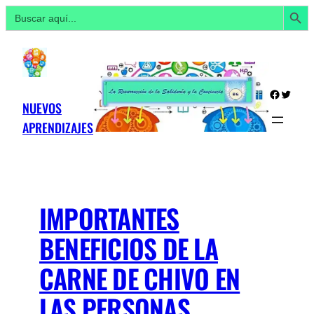
Botón de búsq
Buscar:
Saltar
al
contenido
Facebo
Twitte
NUEVOS
APRENDIZAJES
IMPORTANTES
BENEFICIOS DE LA
CARNE DE CHIVO EN
LAS PERSONAS