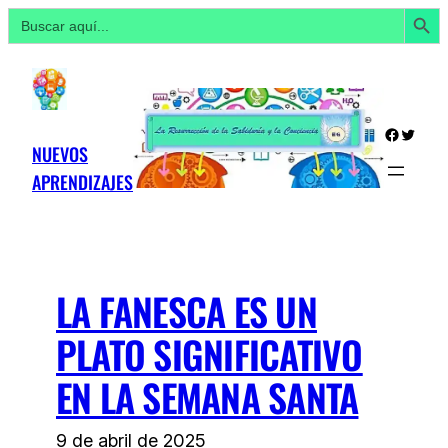
Botón de búsq
Buscar:
Saltar
al
contenido
Facebo
Twitte
NUEVOS
APRENDIZAJES
LA FANESCA ES UN
PLATO SIGNIFICATIVO
EN LA SEMANA SANTA
9 de abril de 2025